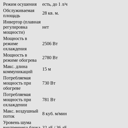
Режим осушения
есть, до 1 л/ч
Обслуживаемая
28 кв. м.
площадь
Инвертор (плавная
регулировка
нет
мощности)
Мощность в
режиме
2506 Вт
охлаждения
Мощность в
2780 Вт
режиме обогрева
Макс. длина
15 м
коммуникаций
Потребляемая
мощность при
730 Вт
обогреве
Потребляемая
мощность при
781 Вт
охлаждении
Макс. воздушный
8 куб. м/мин
поток
Уровень шума
внутреннего блока
32 дБ / 36 дБ