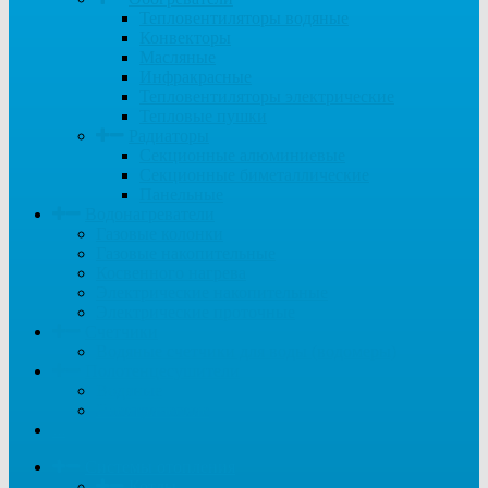
Тепловентиляторы водяные
Конвекторы
Масляные
Инфракрасные
Тепловентиляторы электрические
Тепловые пушки
Радиаторы
Секционные алюминиевые
Секционные биметаллические
Панельные
Водонагреватели
Газовые колонки
Газовые накопительные
Косвенного нагрева
Электрические накопительные
Электрические проточные
Счетчики
Водяные счетчики для воды (водомеры)
Полотенцесушители
Водяные
Электрические
...
Системы отопления
Котлы