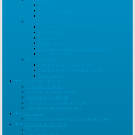
Газовые
Твердотопливные
Электрические
Обогреватели
Тепловентиляторы водяные
Конвекторы
Масляные
Инфракрасные
Тепловентиляторы электрические
Тепловые пушки
Радиаторы
Секционные алюминиевые
Секционные биметаллические
Панельные
Водонагреватели
Газовые колонки
Газовые накопительные
Косвенного нагрева
Электрические накопительные
Электрические проточные
Счетчики
Водяные счетчики для воды (водомеры)
Полотенцесушители
Водяные