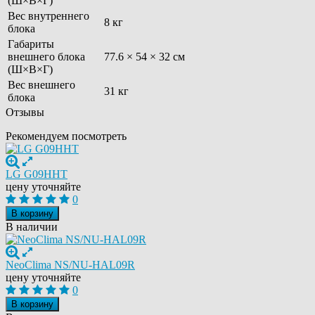
(Ш×В×Г)
Вес внутреннего
8 кг
блока
Габариты
внешнего блока
77.6 × 54 × 32 см
(Ш×В×Г)
Вес внешнего
31 кг
блока
Отзывы
Рекомендуем посмотреть
LG G09HHT
цену уточняйте
0
В корзину
В наличии
NeoClima NS/NU-HAL09R
цену уточняйте
0
В корзину