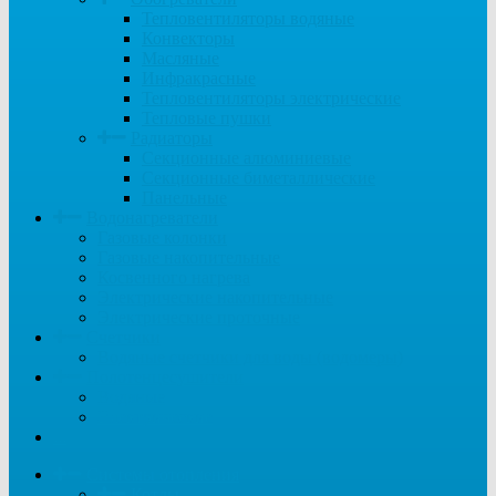
Тепловентиляторы водяные
Конвекторы
Масляные
Инфракрасные
Тепловентиляторы электрические
Тепловые пушки
Радиаторы
Секционные алюминиевые
Секционные биметаллические
Панельные
Водонагреватели
Газовые колонки
Газовые накопительные
Косвенного нагрева
Электрические накопительные
Электрические проточные
Счетчики
Водяные счетчики для воды (водомеры)
Полотенцесушители
Водяные
Электрические
...
Системы отопления
Котлы