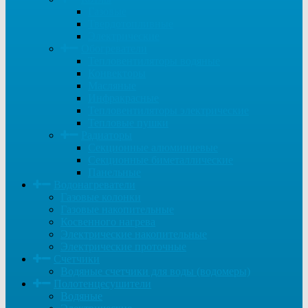
Газовые
Твердотопливные
Электрические
Обогреватели
Тепловентиляторы водяные
Конвекторы
Масляные
Инфракрасные
Тепловентиляторы электрические
Тепловые пушки
Радиаторы
Секционные алюминиевые
Секционные биметаллические
Панельные
Водонагреватели
Газовые колонки
Газовые накопительные
Косвенного нагрева
Электрические накопительные
Электрические проточные
Счетчики
Водяные счетчики для воды (водомеры)
Полотенцесушители
Водяные