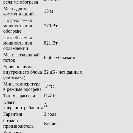
режиме обогрева
Макс. длина
15 м
коммуникаций
Потребляемая
мощность при
779 Вт
обогреве
Потребляемая
мощность при
821 Вт
охлаждении
Макс. воздушный
6.66 куб. м/мин
поток
Уровень шума
внутреннего блока
32 дБ / нет данных
(мин/макс)
Мин. температура
-7 °С
в режиме обогрева
Тип хладагента
R 410
Класс
A
энергопотребления
Гарантия
3 года
Страна
Китай
производитель
Комфорт