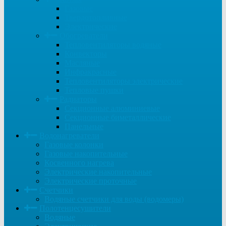
Газовые
Твердотопливные
Электрические
Обогреватели
Тепловентиляторы водяные
Конвекторы
Масляные
Инфракрасные
Тепловентиляторы электрические
Тепловые пушки
Радиаторы
Секционные алюминиевые
Секционные биметаллические
Панельные
Водонагреватели
Газовые колонки
Газовые накопительные
Косвенного нагрева
Электрические накопительные
Электрические проточные
Счетчики
Водяные счетчики для воды (водомеры)
Полотенцесушители
Водяные