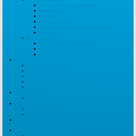
Тепловентиляторы водяные
Конвекторы
Масляные
Инфракрасные
Тепловентиляторы электрические
Тепловые пушки
Радиаторы
Секционные алюминиевые
Секционные биметаллические
Панельные
Водонагреватели
Газовые колонки
Газовые накопительные
Косвенного нагрева
Электрические накопительные
Электрические проточные
Счетчики
Водяные счетчики для воды (водомеры)
Полотенцесушители
Водяные
Электрические
...
Системы отопления
Котлы