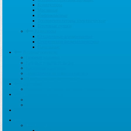
Конвекторы
Масляные
Инфракрасные
Тепловентиляторы электрические
Тепловые пушки
Радиаторы
Секционные алюминиевые
Секционные биметаллические
Панельные
Водонагреватели
Газовые колонки
Газовые накопительные
Косвенного нагрева
Электрические накопительные
Электрические проточные
Счетчики
Водяные счетчики для воды (водомеры)
Полотенцесушители
Водяные
Электрические
...
Системы отопления
Котлы
Газовые