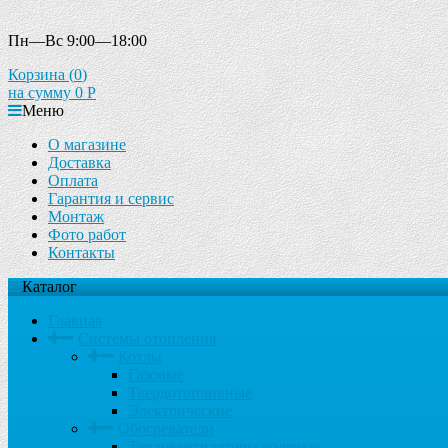
Пн—Вс 9:00—18:00
Корзина (
0
)
на сумму
0
Р
Меню
О магазине
Доставка
Оплата
Гарантия и сервис
Монтаж
Фото работ
Контакты
Каталог
Главная
Системы отопления
Котлы
Газовые
Твердотопливные
Электрические
Обогреватели
Тепловентиляторы водяные