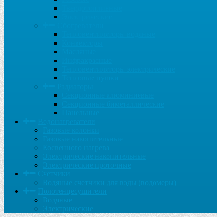
Твердотопливные
Электрические
Обогреватели
Тепловентиляторы водяные
Конвекторы
Масляные
Инфракрасные
Тепловентиляторы электрические
Тепловые пушки
Радиаторы
Секционные алюминиевые
Секционные биметаллические
Панельные
Водонагреватели
Газовые колонки
Газовые накопительные
Косвенного нагрева
Электрические накопительные
Электрические проточные
Счетчики
Водяные счетчики для воды (водомеры)
Полотенцесушители
Водяные
Электрические