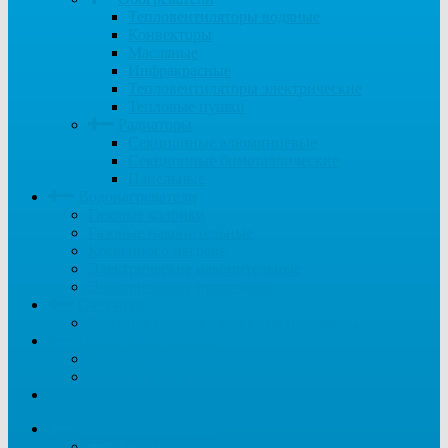
Тепловентиляторы водяные
Конвекторы
Масляные
Инфракрасные
Тепловентиляторы электрические
Тепловые пушки
Радиаторы
Секционные алюминиевые
Секционные биметаллические
Панельные
Водонагреватели
Газовые колонки
Газовые накопительные
Косвенного нагрева
Электрические накопительные
Электрические проточные
Счетчики
Водяные счетчики для воды (водомеры)
Полотенцесушители
Водяные
Электрические
...
Системы отопления
Котлы