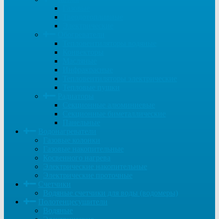
Газовые
Твердотопливные
Электрические
Обогреватели
Тепловентиляторы водяные
Конвекторы
Масляные
Инфракрасные
Тепловентиляторы электрические
Тепловые пушки
Радиаторы
Секционные алюминиевые
Секционные биметаллические
Панельные
Водонагреватели
Газовые колонки
Газовые накопительные
Косвенного нагрева
Электрические накопительные
Электрические проточные
Счетчики
Водяные счетчики для воды (водомеры)
Полотенцесушители
Водяные