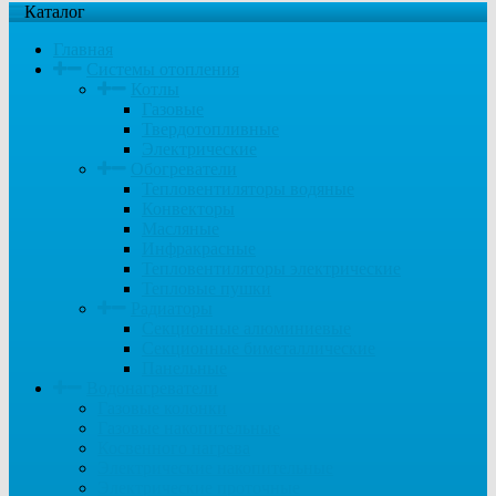
Каталог
Главная
Системы отопления
Котлы
Газовые
Твердотопливные
Электрические
Обогреватели
Тепловентиляторы водяные
Конвекторы
Масляные
Инфракрасные
Тепловентиляторы электрические
Тепловые пушки
Радиаторы
Секционные алюминиевые
Секционные биметаллические
Панельные
Водонагреватели
Газовые колонки
Газовые накопительные
Косвенного нагрева
Электрические накопительные
Электрические проточные