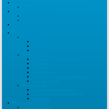
Счетчики
Водяные счетчики для воды (водомеры)
Полотенцесушители
Водяные
Электрические
...
Системы отопления
Котлы
Газовые
Твердотопливные
Электрические
Обогреватели
Тепловентиляторы водяные
Конвекторы
Масляные
Инфракрасные
Тепловентиляторы электрические
Тепловые пушки
Радиаторы
Секционные алюминиевые
Секционные биметаллические
Панельные
Водонагреватели
Газовые колонки