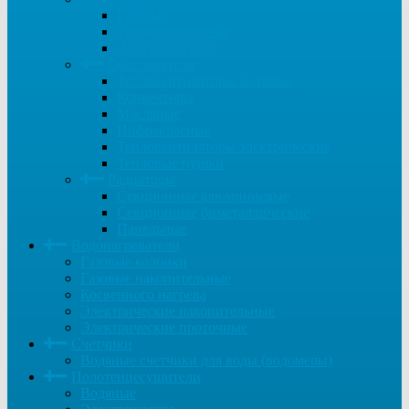
Газовые
Твердотопливные
Электрические
Обогреватели
Тепловентиляторы водяные
Конвекторы
Масляные
Инфракрасные
Тепловентиляторы электрические
Тепловые пушки
Радиаторы
Секционные алюминиевые
Секционные биметаллические
Панельные
Водонагреватели
Газовые колонки
Газовые накопительные
Косвенного нагрева
Электрические накопительные
Электрические проточные
Счетчики
Водяные счетчики для воды (водомеры)
Полотенцесушители
Водяные