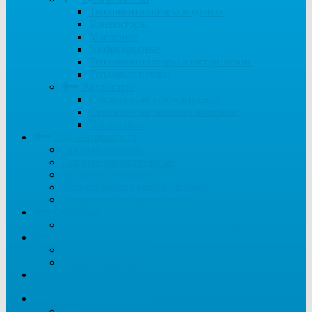
Тепловентиляторы водяные
Конвекторы
Масляные
Инфракрасные
Тепловентиляторы электрические
Тепловые пушки
Радиаторы
Секционные алюминиевые
Секционные биметаллические
Панельные
Водонагреватели
Газовые колонки
Газовые накопительные
Косвенного нагрева
Электрические накопительные
Электрические проточные
Счетчики
Водяные счетчики для воды (водомеры)
Полотенцесушители
Водяные
Электрические
...
Системы отопления
Котлы