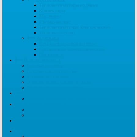
Тепловентиляторы водяные
Конвекторы
Масляные
Инфракрасные
Тепловентиляторы электрические
Тепловые пушки
Радиаторы
Секционные алюминиевые
Секционные биметаллические
Панельные
Водонагреватели
Газовые колонки
Газовые накопительные
Косвенного нагрева
Электрические накопительные
Электрические проточные
Счетчики
Водяные счетчики для воды (водомеры)
Полотенцесушители
Водяные
Электрические
...
Системы отопления
Котлы