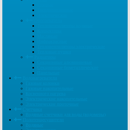
Газовые
Твердотопливные
Электрические
Обогреватели
Тепловентиляторы водяные
Конвекторы
Масляные
Инфракрасные
Тепловентиляторы электрические
Тепловые пушки
Радиаторы
Секционные алюминиевые
Секционные биметаллические
Панельные
Водонагреватели
Газовые колонки
Газовые накопительные
Косвенного нагрева
Электрические накопительные
Электрические проточные
Счетчики
Водяные счетчики для воды (водомеры)
Полотенцесушители
Водяные