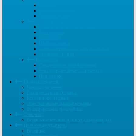
Газовые
Твердотопливные
Электрические
Обогреватели
Тепловентиляторы водяные
Конвекторы
Масляные
Инфракрасные
Тепловентиляторы электрические
Тепловые пушки
Радиаторы
Секционные алюминиевые
Секционные биметаллические
Панельные
Водонагреватели
Газовые колонки
Газовые накопительные
Косвенного нагрева
Электрические накопительные
Электрические проточные
Счетчики
Водяные счетчики для воды (водомеры)
Полотенцесушители
Водяные