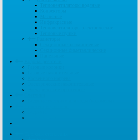
Тепловентиляторы водяные
Конвекторы
Масляные
Инфракрасные
Тепловентиляторы электрические
Тепловые пушки
Радиаторы
Секционные алюминиевые
Секционные биметаллические
Панельные
Водонагреватели
Газовые колонки
Газовые накопительные
Косвенного нагрева
Электрические накопительные
Электрические проточные
Счетчики
Водяные счетчики для воды (водомеры)
Полотенцесушители
Водяные
Электрические
...
Системы отопления
Котлы