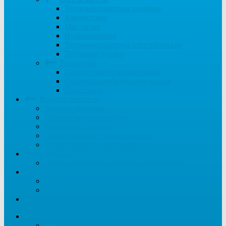
Тепловентиляторы водяные
Конвекторы
Масляные
Инфракрасные
Тепловентиляторы электрические
Тепловые пушки
Радиаторы
Секционные алюминиевые
Секционные биметаллические
Панельные
Водонагреватели
Газовые колонки
Газовые накопительные
Косвенного нагрева
Электрические накопительные
Электрические проточные
Счетчики
Водяные счетчики для воды (водомеры)
Полотенцесушители
Водяные
Электрические
...
Системы отопления
Котлы