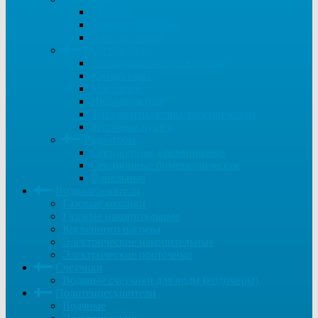
Газовые
Твердотопливные
Электрические
Обогреватели
Тепловентиляторы водяные
Конвекторы
Масляные
Инфракрасные
Тепловентиляторы электрические
Тепловые пушки
Радиаторы
Секционные алюминиевые
Секционные биметаллические
Панельные
Водонагреватели
Газовые колонки
Газовые накопительные
Косвенного нагрева
Электрические накопительные
Электрические проточные
Счетчики
Водяные счетчики для воды (водомеры)
Полотенцесушители
Водяные