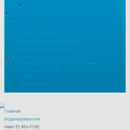
Панельные
Водонагреватели
Газовые колонки
Газовые накопительные
Косвенного нагрева
Электрические накопительные
Электрические проточные
Счетчики
Водяные счетчики для воды (водомеры)
Полотенцесушители
Водяные
Электрические
Главная
Водонагреватели
Haier ES 80V-F1(R)