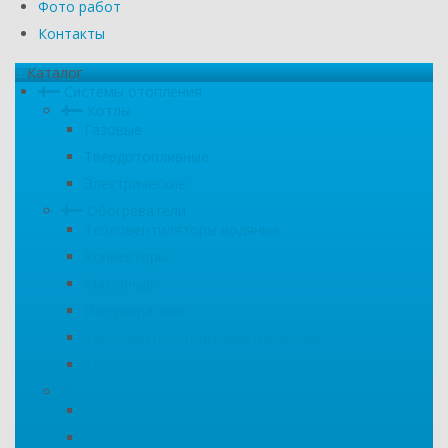
Фото работ
Контакты
Каталог
Системы отопления
Котлы
Газовые
Твердотопливные
Электрические
Обогреватели
Тепловентиляторы водяные
Конвекторы
Масляные
Инфракрасные
Тепловентиляторы электрические
Тепловые пушки
Радиаторы
Секционные алюминиевые
Секционные биметаллические