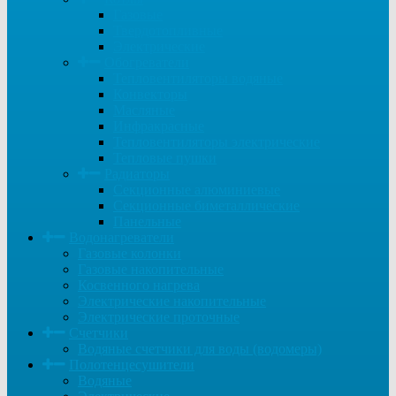
Газовые
Твердотопливные
Электрические
Обогреватели
Тепловентиляторы водяные
Конвекторы
Масляные
Инфракрасные
Тепловентиляторы электрические
Тепловые пушки
Радиаторы
Секционные алюминиевые
Секционные биметаллические
Панельные
Водонагреватели
Газовые колонки
Газовые накопительные
Косвенного нагрева
Электрические накопительные
Электрические проточные
Счетчики
Водяные счетчики для воды (водомеры)
Полотенцесушители
Водяные