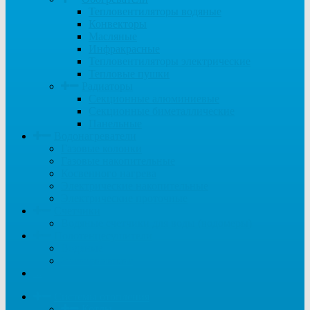
Тепловентиляторы водяные
Конвекторы
Масляные
Инфракрасные
Тепловентиляторы электрические
Тепловые пушки
Радиаторы
Секционные алюминиевые
Секционные биметаллические
Панельные
Водонагреватели
Газовые колонки
Газовые накопительные
Косвенного нагрева
Электрические накопительные
Электрические проточные
Счетчики
Водяные счетчики для воды (водомеры)
Полотенцесушители
Водяные
Электрические
...
Системы отопления
Котлы