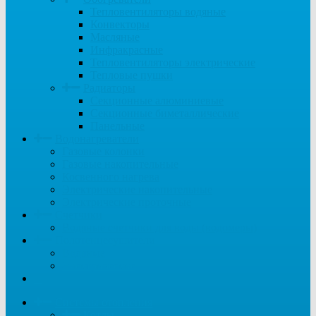
Тепловентиляторы водяные
Конвекторы
Масляные
Инфракрасные
Тепловентиляторы электрические
Тепловые пушки
Радиаторы
Секционные алюминиевые
Секционные биметаллические
Панельные
Водонагреватели
Газовые колонки
Газовые накопительные
Косвенного нагрева
Электрические накопительные
Электрические проточные
Счетчики
Водяные счетчики для воды (водомеры)
Полотенцесушители
Водяные
Электрические
...
Системы отопления
Котлы