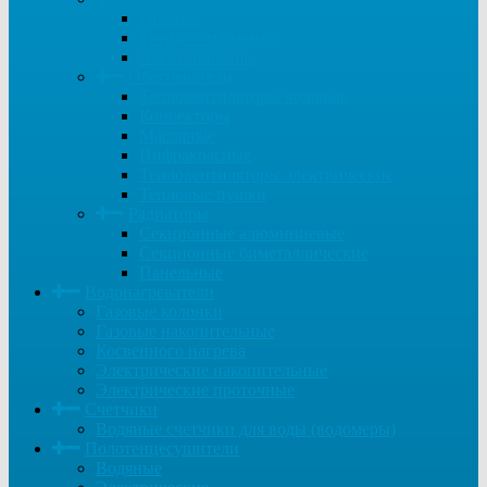
Газовые
Твердотопливные
Электрические
Обогреватели
Тепловентиляторы водяные
Конвекторы
Масляные
Инфракрасные
Тепловентиляторы электрические
Тепловые пушки
Радиаторы
Секционные алюминиевые
Секционные биметаллические
Панельные
Водонагреватели
Газовые колонки
Газовые накопительные
Косвенного нагрева
Электрические накопительные
Электрические проточные
Счетчики
Водяные счетчики для воды (водомеры)
Полотенцесушители
Водяные