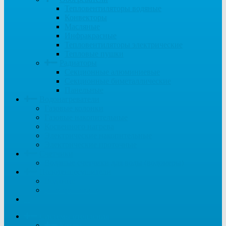
Тепловентиляторы водяные
Конвекторы
Масляные
Инфракрасные
Тепловентиляторы электрические
Тепловые пушки
Радиаторы
Секционные алюминиевые
Секционные биметаллические
Панельные
Водонагреватели
Газовые колонки
Газовые накопительные
Косвенного нагрева
Электрические накопительные
Электрические проточные
Счетчики
Водяные счетчики для воды (водомеры)
Полотенцесушители
Водяные
Электрические
...
Системы отопления
Котлы