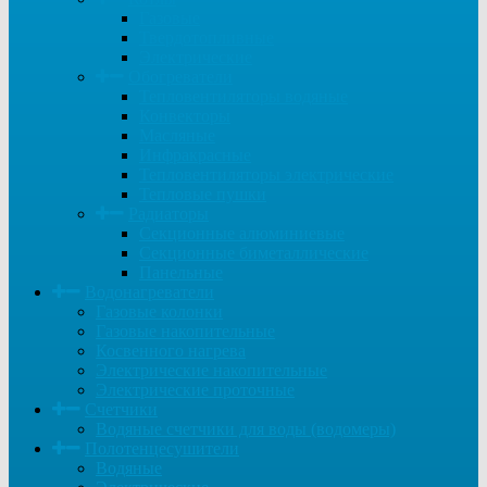
Газовые
Твердотопливные
Электрические
Обогреватели
Тепловентиляторы водяные
Конвекторы
Масляные
Инфракрасные
Тепловентиляторы электрические
Тепловые пушки
Радиаторы
Секционные алюминиевые
Секционные биметаллические
Панельные
Водонагреватели
Газовые колонки
Газовые накопительные
Косвенного нагрева
Электрические накопительные
Электрические проточные
Счетчики
Водяные счетчики для воды (водомеры)
Полотенцесушители
Водяные