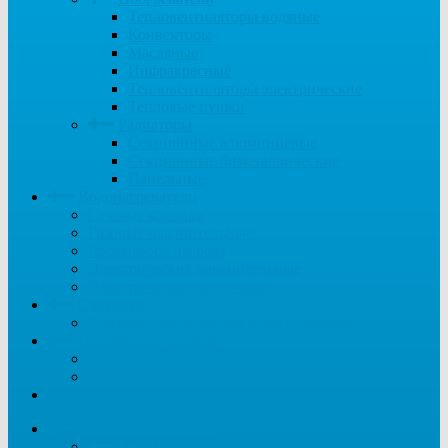
Тепловентиляторы водяные
Конвекторы
Масляные
Инфракрасные
Тепловентиляторы электрические
Тепловые пушки
Радиаторы
Секционные алюминиевые
Секционные биметаллические
Панельные
Водонагреватели
Газовые колонки
Газовые накопительные
Косвенного нагрева
Электрические накопительные
Электрические проточные
Счетчики
Водяные счетчики для воды (водомеры)
Полотенцесушители
Водяные
Электрические
...
Системы отопления
Котлы