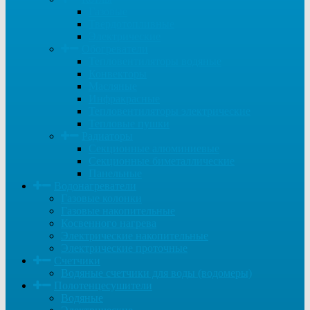
Газовые
Твердотопливные
Электрические
Обогреватели
Тепловентиляторы водяные
Конвекторы
Масляные
Инфракрасные
Тепловентиляторы электрические
Тепловые пушки
Радиаторы
Секционные алюминиевые
Секционные биметаллические
Панельные
Водонагреватели
Газовые колонки
Газовые накопительные
Косвенного нагрева
Электрические накопительные
Электрические проточные
Счетчики
Водяные счетчики для воды (водомеры)
Полотенцесушители
Водяные