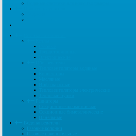
Водяные счетчики для воды (водомеры)
Полотенцесушители
Водяные
Электрические
...
Системы отопления
Котлы
Газовые
Твердотопливные
Электрические
Обогреватели
Тепловентиляторы водяные
Конвекторы
Масляные
Инфракрасные
Тепловентиляторы электрические
Тепловые пушки
Радиаторы
Секционные алюминиевые
Секционные биметаллические
Панельные
Водонагреватели
Газовые колонки
Газовые накопительные