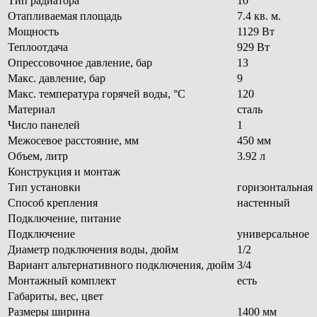
Тип радиатора
10
Отапливаемая площадь
7.4 кв. м.
Мощность
1129 Вт
Теплоотдача
929 Вт
Опрессовочное давление, бар
13
Макс. давление, бар
9
Макс. температура горячей воды, °С
120
Материал
сталь
Число панелей
1
Межосевое расстояние, мм
450 мм
Объем, литр
3.92 л
Конструкция и монтаж
Тип установки
горизонтальная
Способ крепления
настенный
Подключение, питание
Подключение
универсальное
Диаметр подключения воды, дюйм
1/2
Вариант альтернативного подключения, дюйм
3/4
Монтажный комплект
есть
Габариты, вес, цвет
Размеры ширина
1400 мм