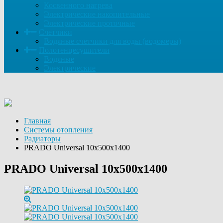
Косвенного нагрева
Электрические накопительные
Электрические проточные
Счетчики
Водяные счетчики для воды (водомеры)
Полотенцесушители
Водяные
Электрические
Главная
Системы отопления
Радиаторы
PRADO Universal 10х500х1400
PRADO Universal 10х500х1400