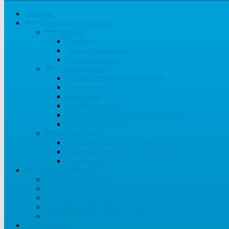
Главная
Системы отопления
Котлы
Газовые
Твердотопливные
Электрические
Обогреватели
Тепловентиляторы водяные
Конвекторы
Масляные
Инфракрасные
Тепловентиляторы электрические
Тепловые пушки
Радиаторы
Секционные алюминиевые
Секционные биметаллические
Панельные
Водонагреватели
Газовые колонки
Газовые накопительные
Косвенного нагрева
Электрические накопительные
Электрические проточные
Счетчики