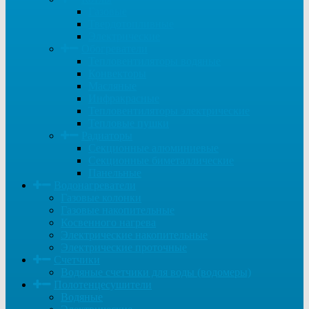
Газовые
Твердотопливные
Электрические
Обогреватели
Тепловентиляторы водяные
Конвекторы
Масляные
Инфракрасные
Тепловентиляторы электрические
Тепловые пушки
Радиаторы
Секционные алюминиевые
Секционные биметаллические
Панельные
Водонагреватели
Газовые колонки
Газовые накопительные
Косвенного нагрева
Электрические накопительные
Электрические проточные
Счетчики
Водяные счетчики для воды (водомеры)
Полотенцесушители
Водяные