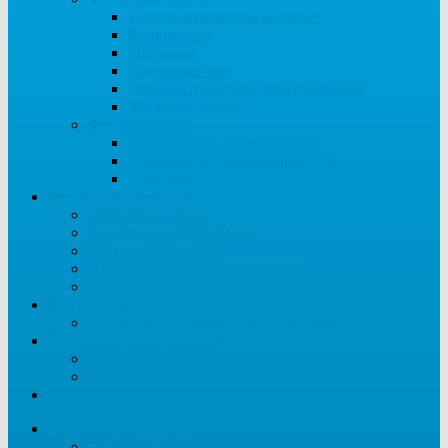
Тепловентиляторы водяные
Конвекторы
Масляные
Инфракрасные
Тепловентиляторы электрические
Тепловые пушки
Радиаторы
Секционные алюминиевые
Секционные биметаллические
Панельные
Водонагреватели
Газовые колонки
Газовые накопительные
Косвенного нагрева
Электрические накопительные
Электрические проточные
Счетчики
Водяные счетчики для воды (водомеры)
Полотенцесушители
Водяные
Электрические
...
Системы отопления
Котлы