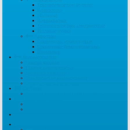
Тепловентиляторы водяные
Конвекторы
Масляные
Инфракрасные
Тепловентиляторы электрические
Тепловые пушки
Радиаторы
Секционные алюминиевые
Секционные биметаллические
Панельные
Водонагреватели
Газовые колонки
Газовые накопительные
Косвенного нагрева
Электрические накопительные
Электрические проточные
Счетчики
Водяные счетчики для воды (водомеры)
Полотенцесушители
Водяные
Электрические
...
Системы отопления
Котлы