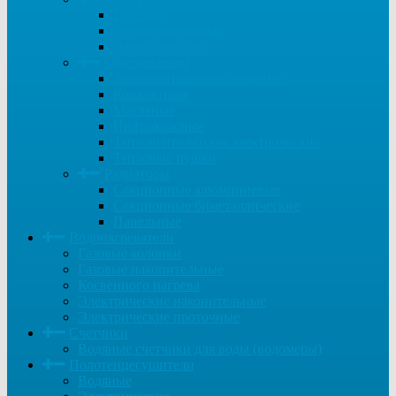
Газовые
Твердотопливные
Электрические
Обогреватели
Тепловентиляторы водяные
Конвекторы
Масляные
Инфракрасные
Тепловентиляторы электрические
Тепловые пушки
Радиаторы
Секционные алюминиевые
Секционные биметаллические
Панельные
Водонагреватели
Газовые колонки
Газовые накопительные
Косвенного нагрева
Электрические накопительные
Электрические проточные
Счетчики
Водяные счетчики для воды (водомеры)
Полотенцесушители
Водяные