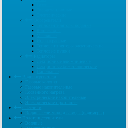
Газовые
Твердотопливные
Электрические
Обогреватели
Тепловентиляторы водяные
Конвекторы
Масляные
Инфракрасные
Тепловентиляторы электрические
Тепловые пушки
Радиаторы
Секционные алюминиевые
Секционные биметаллические
Панельные
Водонагреватели
Газовые колонки
Газовые накопительные
Косвенного нагрева
Электрические накопительные
Электрические проточные
Счетчики
Водяные счетчики для воды (водомеры)
Полотенцесушители
Водяные