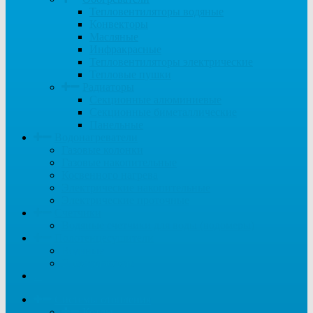
Тепловентиляторы водяные
Конвекторы
Масляные
Инфракрасные
Тепловентиляторы электрические
Тепловые пушки
Радиаторы
Секционные алюминиевые
Секционные биметаллические
Панельные
Водонагреватели
Газовые колонки
Газовые накопительные
Косвенного нагрева
Электрические накопительные
Электрические проточные
Счетчики
Водяные счетчики для воды (водомеры)
Полотенцесушители
Водяные
Электрические
...
Системы отопления
Котлы