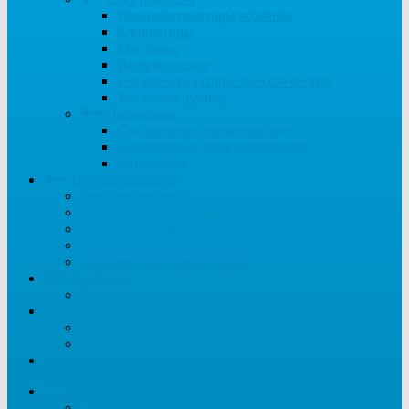
Тепловентиляторы водяные
Конвекторы
Масляные
Инфракрасные
Тепловентиляторы электрические
Тепловые пушки
Радиаторы
Секционные алюминиевые
Секционные биметаллические
Панельные
Водонагреватели
Газовые колонки
Газовые накопительные
Косвенного нагрева
Электрические накопительные
Электрические проточные
Счетчики
Водяные счетчики для воды (водомеры)
Полотенцесушители
Водяные
Электрические
...
Системы отопления
Котлы