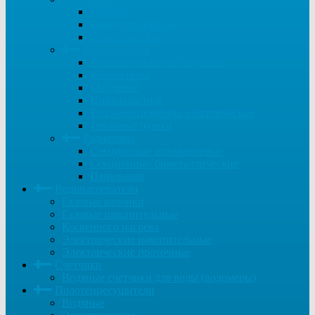
Газовые
Твердотопливные
Электрические
Обогреватели
Тепловентиляторы водяные
Конвекторы
Масляные
Инфракрасные
Тепловентиляторы электрические
Тепловые пушки
Радиаторы
Секционные алюминиевые
Секционные биметаллические
Панельные
Водонагреватели
Газовые колонки
Газовые накопительные
Косвенного нагрева
Электрические накопительные
Электрические проточные
Счетчики
Водяные счетчики для воды (водомеры)
Полотенцесушители
Водяные