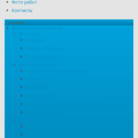
Фото работ
Контакты
Каталог
Системы отопления
Котлы
Газовые
Твердотопливные
Электрические
Обогреватели
Тепловентиляторы водяные
Конвекторы
Масляные
Инфракрасные
Тепловентиляторы электрические
Тепловые пушки
Радиаторы
Секционные алюминиевые
Секционные биметаллические