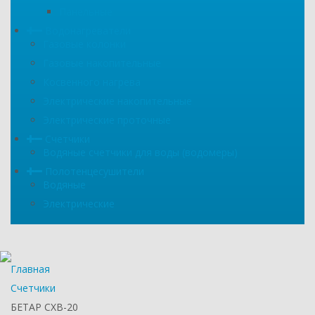
Панельные
Водонагреватели
Газовые колонки
Газовые накопительные
Косвенного нагрева
Электрические накопительные
Электрические проточные
Счетчики
Водяные счетчики для воды (водомеры)
Полотенцесушители
Водяные
Электрические
Главная
Счетчики
БЕТАР СХВ-20