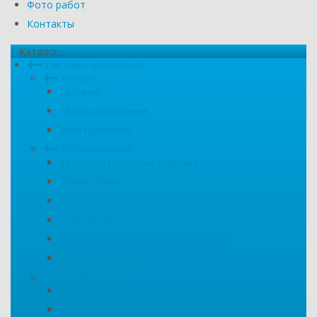
Фото работ
Контакты
Каталог
Системы отопления
Котлы
Газовые
Твердотопливные
Электрические
Обогреватели
Тепловентиляторы водяные
Конвекторы
Масляные
Инфракрасные
Тепловентиляторы электрические
Тепловые пушки
Радиаторы
Секционные алюминиевые
Секционные биметаллические