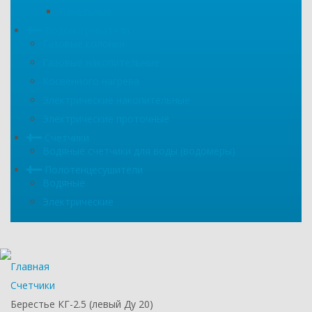
Панельные
Водонагреватели
Газовые колонки
Газовые накопительные
Косвенного нагрева
Электрические накопительные
Электрические проточные
Счетчики
Водяные счетчики для воды (водомеры)
Полотенцесушители
Водяные
Электрические
Главная
Счетчики
Берестье КГ-2.5 (левый Ду 20)