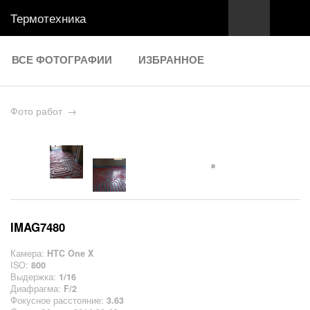
Термотехника
ВСЕ ФОТОГРАФИИ
ИЗБРАННОЕ
Фото работ
→
IMAG7480
Камера:
HTC One X
ISO:
800
Выдержка:
1/16
Диафрагма:
F/2
Фокусное расстояние:
3.63