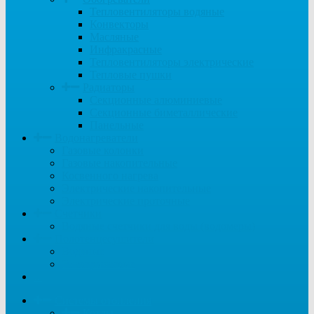
Тепловентиляторы водяные
Конвекторы
Масляные
Инфракрасные
Тепловентиляторы электрические
Тепловые пушки
Радиаторы
Секционные алюминиевые
Секционные биметаллические
Панельные
Водонагреватели
Газовые колонки
Газовые накопительные
Косвенного нагрева
Электрические накопительные
Электрические проточные
Счетчики
Водяные счетчики для воды (водомеры)
Полотенцесушители
Водяные
Электрические
...
Системы отопления
Котлы