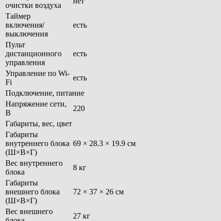
нет
очистки воздуха
Таймер
включения/
есть
выключения
Пульт
дистанционного
есть
управления
Управление по Wi-
есть
Fi
Подключение, питание
Напряжение сети,
220
В
Габариты, вес, цвет
Габариты
внутреннего блока
69 × 28.3 × 19.9 см
(Ш×В×Г)
Вес внутреннего
8 кг
блока
Габариты
внешнего блока
72 × 37 × 26 см
(Ш×В×Г)
Вес внешнего
27 кг
блока