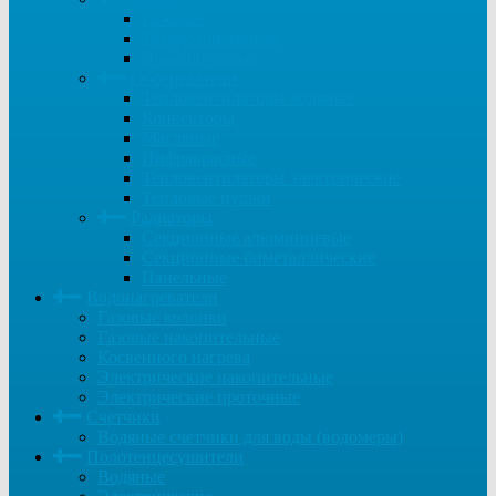
Газовые
Твердотопливные
Электрические
Обогреватели
Тепловентиляторы водяные
Конвекторы
Масляные
Инфракрасные
Тепловентиляторы электрические
Тепловые пушки
Радиаторы
Секционные алюминиевые
Секционные биметаллические
Панельные
Водонагреватели
Газовые колонки
Газовые накопительные
Косвенного нагрева
Электрические накопительные
Электрические проточные
Счетчики
Водяные счетчики для воды (водомеры)
Полотенцесушители
Водяные