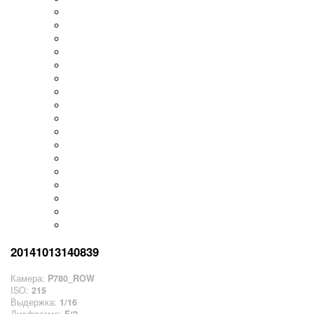
20141013140839
Камера:
P780_ROW
ISO:
215
Выдержка:
1/16