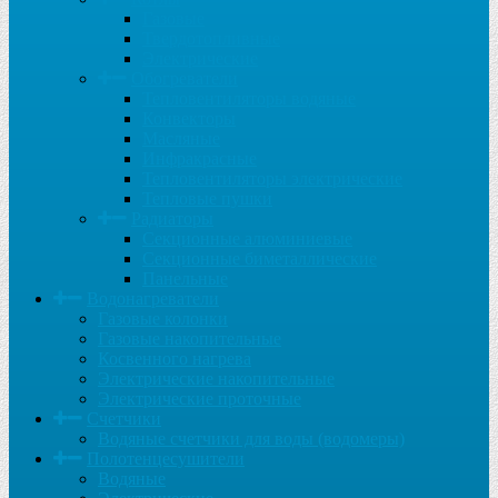
Газовые
Твердотопливные
Электрические
Обогреватели
Тепловентиляторы водяные
Конвекторы
Масляные
Инфракрасные
Тепловентиляторы электрические
Тепловые пушки
Радиаторы
Секционные алюминиевые
Секционные биметаллические
Панельные
Водонагреватели
Газовые колонки
Газовые накопительные
Косвенного нагрева
Электрические накопительные
Электрические проточные
Счетчики
Водяные счетчики для воды (водомеры)
Полотенцесушители
Водяные