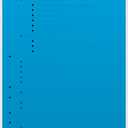
Тепловентиляторы водяные
Конвекторы
Масляные
Инфракрасные
Тепловентиляторы электрические
Тепловые пушки
Радиаторы
Секционные алюминиевые
Секционные биметаллические
Панельные
Водонагреватели
Газовые колонки
Газовые накопительные
Косвенного нагрева
Электрические накопительные
Электрические проточные
Счетчики
Водяные счетчики для воды (водомеры)
Полотенцесушители
Водяные
Электрические
...
Системы отопления
Котлы