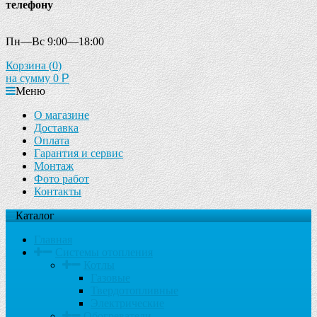
телефону
Пн—Вс 9:00—18:00
Корзина (
0
)
на сумму
0
Р
Меню
О магазине
Доставка
Оплата
Гарантия и сервис
Монтаж
Фото работ
Контакты
Каталог
Главная
Системы отопления
Котлы
Газовые
Твердотопливные
Электрические
Обогреватели