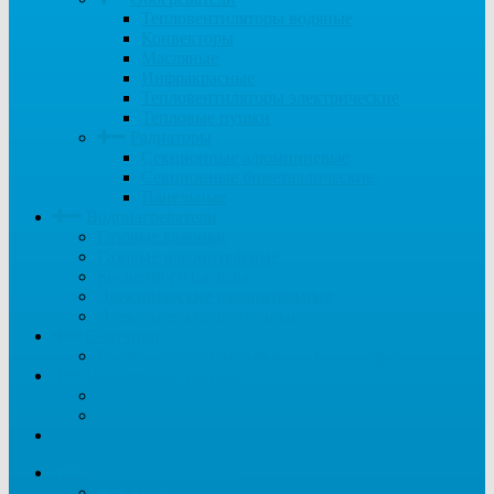
Тепловентиляторы водяные
Конвекторы
Масляные
Инфракрасные
Тепловентиляторы электрические
Тепловые пушки
Радиаторы
Секционные алюминиевые
Секционные биметаллические
Панельные
Водонагреватели
Газовые колонки
Газовые накопительные
Косвенного нагрева
Электрические накопительные
Электрические проточные
Счетчики
Водяные счетчики для воды (водомеры)
Полотенцесушители
Водяные
Электрические
...
Системы отопления
Котлы