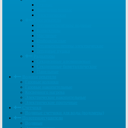
Газовые
Твердотопливные
Электрические
Обогреватели
Тепловентиляторы водяные
Конвекторы
Масляные
Инфракрасные
Тепловентиляторы электрические
Тепловые пушки
Радиаторы
Секционные алюминиевые
Секционные биметаллические
Панельные
Водонагреватели
Газовые колонки
Газовые накопительные
Косвенного нагрева
Электрические накопительные
Электрические проточные
Счетчики
Водяные счетчики для воды (водомеры)
Полотенцесушители
Водяные