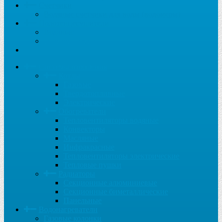
Счетчики
Водяные счетчики для воды (водомеры)
Полотенцесушители
Водяные
Электрические
...
Системы отопления
Котлы
Газовые
Твердотопливные
Электрические
Обогреватели
Тепловентиляторы водяные
Конвекторы
Масляные
Инфракрасные
Тепловентиляторы электрические
Тепловые пушки
Радиаторы
Секционные алюминиевые
Секционные биметаллические
Панельные
Водонагреватели
Газовые колонки