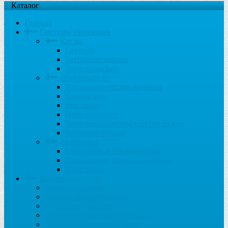
Каталог
Главная
Системы отопления
Котлы
Газовые
Твердотопливные
Электрические
Обогреватели
Тепловентиляторы водяные
Конвекторы
Масляные
Инфракрасные
Тепловентиляторы электрические
Тепловые пушки
Радиаторы
Секционные алюминиевые
Секционные биметаллические
Панельные
Водонагреватели
Газовые колонки
Газовые накопительные
Косвенного нагрева
Электрические накопительные
Электрические проточные