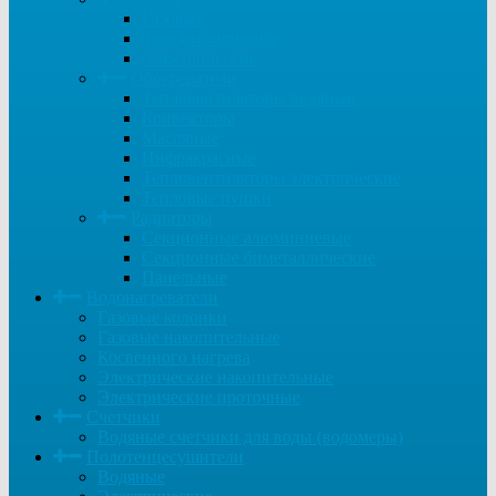
Газовые
Твердотопливные
Электрические
Обогреватели
Тепловентиляторы водяные
Конвекторы
Масляные
Инфракрасные
Тепловентиляторы электрические
Тепловые пушки
Радиаторы
Секционные алюминиевые
Секционные биметаллические
Панельные
Водонагреватели
Газовые колонки
Газовые накопительные
Косвенного нагрева
Электрические накопительные
Электрические проточные
Счетчики
Водяные счетчики для воды (водомеры)
Полотенцесушители
Водяные