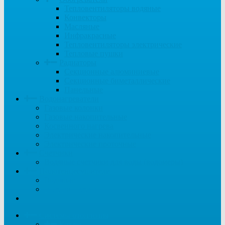
Тепловентиляторы водяные
Конвекторы
Масляные
Инфракрасные
Тепловентиляторы электрические
Тепловые пушки
Радиаторы
Секционные алюминиевые
Секционные биметаллические
Панельные
Водонагреватели
Газовые колонки
Газовые накопительные
Косвенного нагрева
Электрические накопительные
Электрические проточные
Счетчики
Водяные счетчики для воды (водомеры)
Полотенцесушители
Водяные
Электрические
...
Системы отопления
Котлы