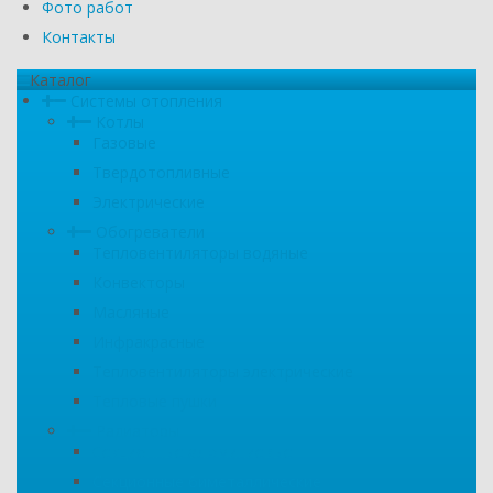
Фото работ
Контакты
Каталог
Системы отопления
Котлы
Газовые
Твердотопливные
Электрические
Обогреватели
Тепловентиляторы водяные
Конвекторы
Масляные
Инфракрасные
Тепловентиляторы электрические
Тепловые пушки
Радиаторы
Секционные алюминиевые
Секционные биметаллические