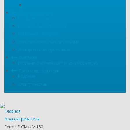
Панельные
Водонагреватели
Газовые колонки
Газовые накопительные
Косвенного нагрева
Электрические накопительные
Электрические проточные
Счетчики
Водяные счетчики для воды (водомеры)
Полотенцесушители
Водяные
Электрические
Главная
Водонагреватели
Ferroli E-Glass V-150