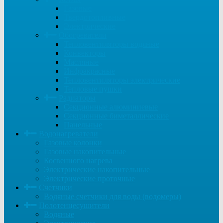
Газовые
Твердотопливные
Электрические
Обогреватели
Тепловентиляторы водяные
Конвекторы
Масляные
Инфракрасные
Тепловентиляторы электрические
Тепловые пушки
Радиаторы
Секционные алюминиевые
Секционные биметаллические
Панельные
Водонагреватели
Газовые колонки
Газовые накопительные
Косвенного нагрева
Электрические накопительные
Электрические проточные
Счетчики
Водяные счетчики для воды (водомеры)
Полотенцесушители
Водяные