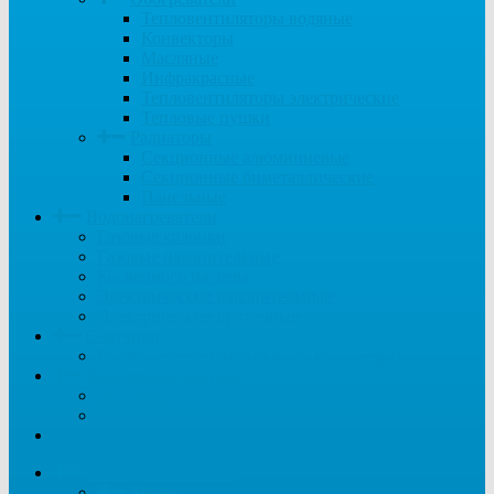
Тепловентиляторы водяные
Конвекторы
Масляные
Инфракрасные
Тепловентиляторы электрические
Тепловые пушки
Радиаторы
Секционные алюминиевые
Секционные биметаллические
Панельные
Водонагреватели
Газовые колонки
Газовые накопительные
Косвенного нагрева
Электрические накопительные
Электрические проточные
Счетчики
Водяные счетчики для воды (водомеры)
Полотенцесушители
Водяные
Электрические
...
Системы отопления
Котлы