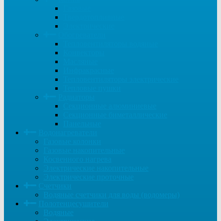
Газовые
Твердотопливные
Электрические
Обогреватели
Тепловентиляторы водяные
Конвекторы
Масляные
Инфракрасные
Тепловентиляторы электрические
Тепловые пушки
Радиаторы
Секционные алюминиевые
Секционные биметаллические
Панельные
Водонагреватели
Газовые колонки
Газовые накопительные
Косвенного нагрева
Электрические накопительные
Электрические проточные
Счетчики
Водяные счетчики для воды (водомеры)
Полотенцесушители
Водяные