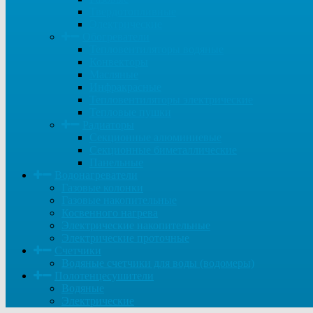
Твердотопливные
Электрические
Обогреватели
Тепловентиляторы водяные
Конвекторы
Масляные
Инфракрасные
Тепловентиляторы электрические
Тепловые пушки
Радиаторы
Секционные алюминиевые
Секционные биметаллические
Панельные
Водонагреватели
Газовые колонки
Газовые накопительные
Косвенного нагрева
Электрические накопительные
Электрические проточные
Счетчики
Водяные счетчики для воды (водомеры)
Полотенцесушители
Водяные
Электрические