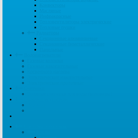
Конвекторы
Масляные
Инфракрасные
Тепловентиляторы электрические
Тепловые пушки
Радиаторы
Секционные алюминиевые
Секционные биметаллические
Панельные
Водонагреватели
Газовые колонки
Газовые накопительные
Косвенного нагрева
Электрические накопительные
Электрические проточные
Счетчики
Водяные счетчики для воды (водомеры)
Полотенцесушители
Водяные
Электрические
...
Системы отопления
Котлы
Газовые