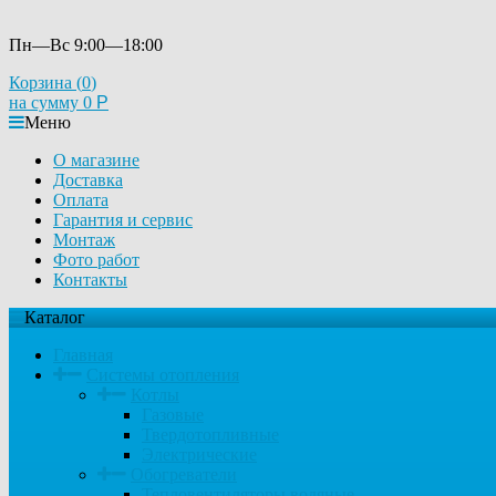
Пн—Вс 9:00—18:00
Корзина (
0
)
на сумму
0
Р
Меню
О магазине
Доставка
Оплата
Гарантия и сервис
Монтаж
Фото работ
Контакты
Каталог
Главная
Системы отопления
Котлы
Газовые
Твердотопливные
Электрические
Обогреватели
Тепловентиляторы водяные