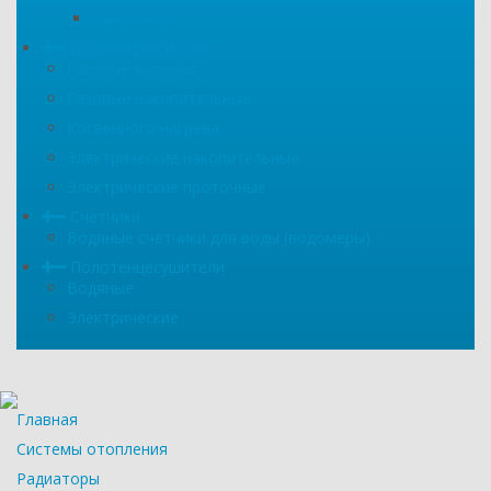
Панельные
Водонагреватели
Газовые колонки
Газовые накопительные
Косвенного нагрева
Электрические накопительные
Электрические проточные
Счетчики
Водяные счетчики для воды (водомеры)
Полотенцесушители
Водяные
Электрические
Главная
Системы отопления
Радиаторы