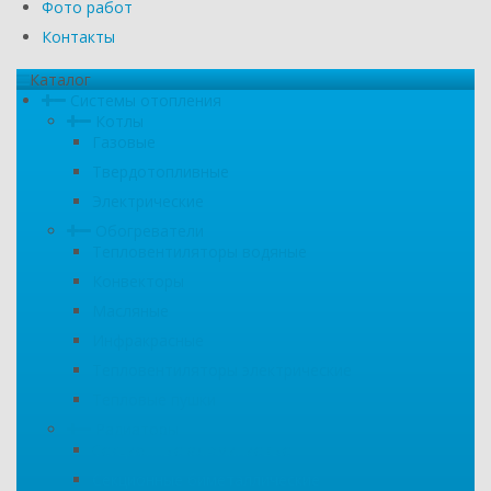
Фото работ
Контакты
Каталог
Системы отопления
Котлы
Газовые
Твердотопливные
Электрические
Обогреватели
Тепловентиляторы водяные
Конвекторы
Масляные
Инфракрасные
Тепловентиляторы электрические
Тепловые пушки
Радиаторы
Секционные алюминиевые
Секционные биметаллические