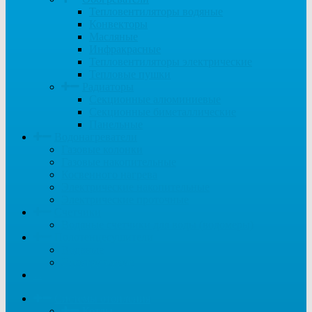
Тепловентиляторы водяные
Конвекторы
Масляные
Инфракрасные
Тепловентиляторы электрические
Тепловые пушки
Радиаторы
Секционные алюминиевые
Секционные биметаллические
Панельные
Водонагреватели
Газовые колонки
Газовые накопительные
Косвенного нагрева
Электрические накопительные
Электрические проточные
Счетчики
Водяные счетчики для воды (водомеры)
Полотенцесушители
Водяные
Электрические
...
Системы отопления
Котлы