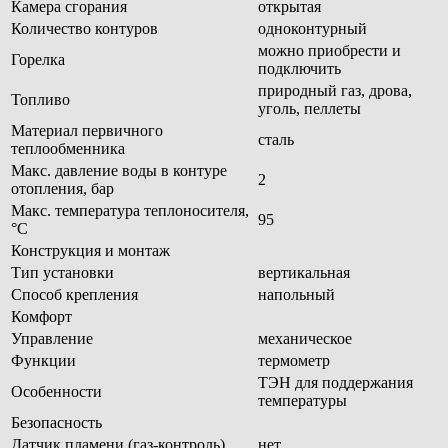
Камера сгорания
открытая
Количество контуров
одноконтурный
можно приобрести и
Горелка
подключить
природный газ, дрова,
Топливо
уголь, пеллеты
Материал первичного
сталь
теплообменника
Макс. давление воды в контуре
2
отопления, бар
Макс. температура теплоносителя,
95
°С
Конструкция и монтаж
Тип установки
вертикальная
Способ крепления
напольный
Комфорт
Управление
механическое
Функции
термометр
ТЭН для поддержания
Особенности
температуры
Безопасность
Датчик пламени (газ-контроль)
нет