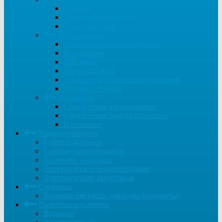
Газовые
Твердотопливные
Электрические
Обогреватели
Тепловентиляторы водяные
Конвекторы
Масляные
Инфракрасные
Тепловентиляторы электрические
Тепловые пушки
Радиаторы
Секционные алюминиевые
Секционные биметаллические
Панельные
Водонагреватели
Газовые колонки
Газовые накопительные
Косвенного нагрева
Электрические накопительные
Электрические проточные
Счетчики
Водяные счетчики для воды (водомеры)
Полотенцесушители
Водяные