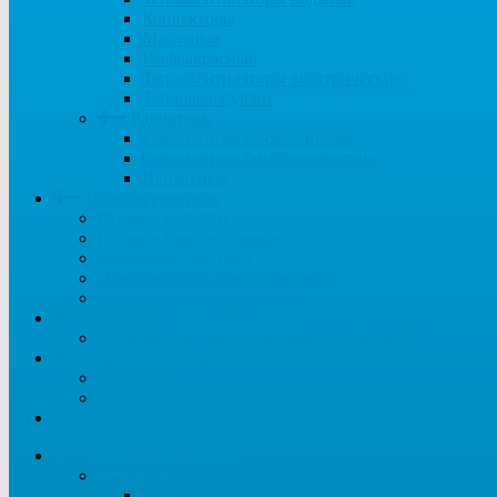
Конвекторы
Масляные
Инфракрасные
Тепловентиляторы электрические
Тепловые пушки
Радиаторы
Секционные алюминиевые
Секционные биметаллические
Панельные
Водонагреватели
Газовые колонки
Газовые накопительные
Косвенного нагрева
Электрические накопительные
Электрические проточные
Счетчики
Водяные счетчики для воды (водомеры)
Полотенцесушители
Водяные
Электрические
...
Системы отопления
Котлы
Газовые