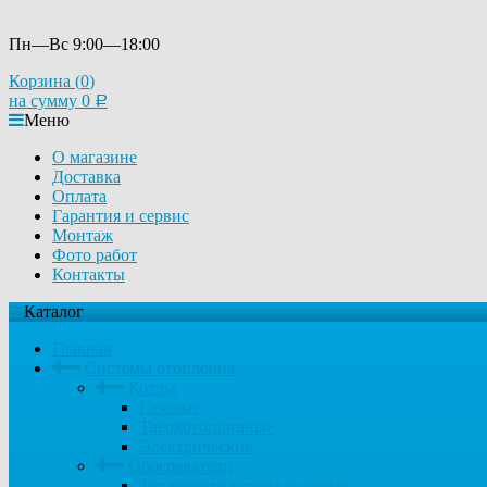
Пн—Вс 9:00—18:00
Корзина (
0
)
на сумму
0
Р
Меню
О магазине
Доставка
Оплата
Гарантия и сервис
Монтаж
Фото работ
Контакты
Каталог
Главная
Системы отопления
Котлы
Газовые
Твердотопливные
Электрические
Обогреватели
Тепловентиляторы водяные