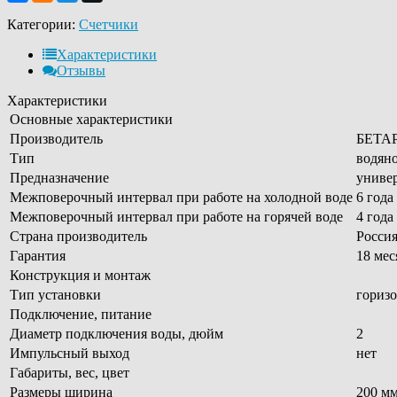
Категории:
Счетчики
Характеристики
Отзывы
Характеристики
Основные характеристики
Производитель
БЕТА
Тип
водян
Предназначение
универ
Межповерочный интервал при работе на холодной воде
6 года
Межповерочный интервал при работе на горячей воде
4 года
Страна производитель
Росси
Гарантия
18 ме
Конструкция и монтаж
Тип установки
горизо
Подключение, питание
Диаметр подключения воды, дюйм
2
Импульсный выход
нет
Габариты, вес, цвет
Размеры ширина
200 м