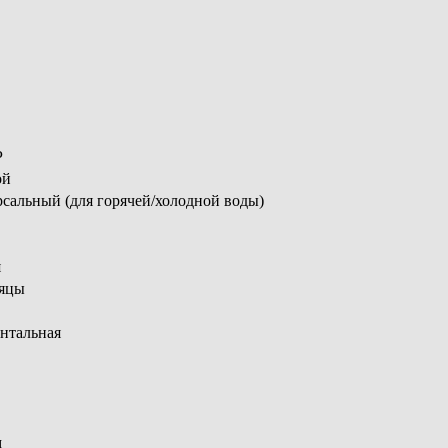
Р
ой
сальный (для горячей/холодной воды)
я
сяцы
нтальная
м