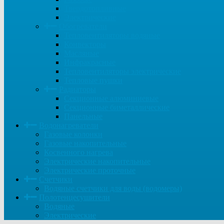
Твердотопливные
Электрические
Обогреватели
Тепловентиляторы водяные
Конвекторы
Масляные
Инфракрасные
Тепловентиляторы электрические
Тепловые пушки
Радиаторы
Секционные алюминиевые
Секционные биметаллические
Панельные
Водонагреватели
Газовые колонки
Газовые накопительные
Косвенного нагрева
Электрические накопительные
Электрические проточные
Счетчики
Водяные счетчики для воды (водомеры)
Полотенцесушители
Водяные
Электрические