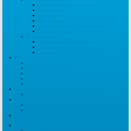
Тепловентиляторы водяные
Конвекторы
Масляные
Инфракрасные
Тепловентиляторы электрические
Тепловые пушки
Радиаторы
Секционные алюминиевые
Секционные биметаллические
Панельные
Водонагреватели
Газовые колонки
Газовые накопительные
Косвенного нагрева
Электрические накопительные
Электрические проточные
Счетчики
Водяные счетчики для воды (водомеры)
Полотенцесушители
Водяные
Электрические
...
Системы отопления
Котлы