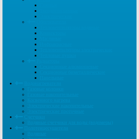
Газовые
Твердотопливные
Электрические
Обогреватели
Тепловентиляторы водяные
Конвекторы
Масляные
Инфракрасные
Тепловентиляторы электрические
Тепловые пушки
Радиаторы
Секционные алюминиевые
Секционные биметаллические
Панельные
Водонагреватели
Газовые колонки
Газовые накопительные
Косвенного нагрева
Электрические накопительные
Электрические проточные
Счетчики
Водяные счетчики для воды (водомеры)
Полотенцесушители
Водяные