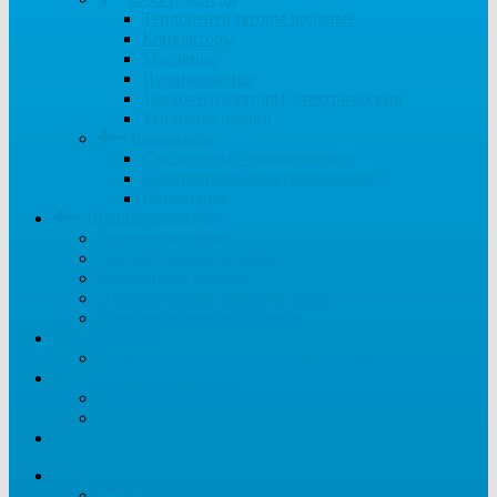
Тепловентиляторы водяные
Конвекторы
Масляные
Инфракрасные
Тепловентиляторы электрические
Тепловые пушки
Радиаторы
Секционные алюминиевые
Секционные биметаллические
Панельные
Водонагреватели
Газовые колонки
Газовые накопительные
Косвенного нагрева
Электрические накопительные
Электрические проточные
Счетчики
Водяные счетчики для воды (водомеры)
Полотенцесушители
Водяные
Электрические
...
Системы отопления
Котлы