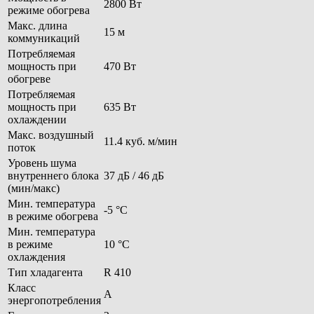
2800 Вт
режиме обогрева
Макс. длина
15 м
коммуникаций
Потребляемая
мощность при
470 Вт
обогреве
Потребляемая
мощность при
635 Вт
охлаждении
Макс. воздушный
11.4 куб. м/мин
поток
Уровень шума
внутреннего блока
37 дБ / 46 дБ
(мин/макс)
Мин. температура
-5 °С
в режиме обогрева
Мин. температура
в режиме
10 °С
охлаждения
Тип хладагента
R 410
Класс
A
энергопотребления