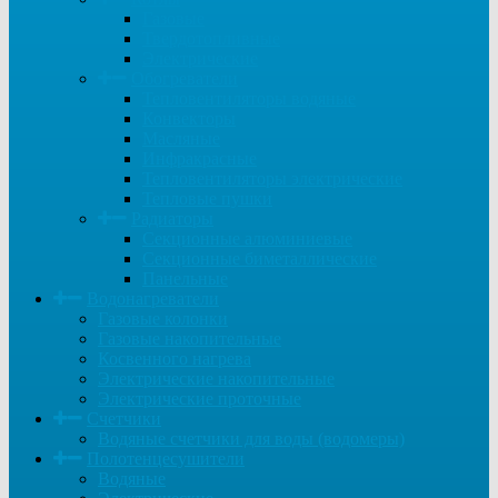
Газовые
Твердотопливные
Электрические
Обогреватели
Тепловентиляторы водяные
Конвекторы
Масляные
Инфракрасные
Тепловентиляторы электрические
Тепловые пушки
Радиаторы
Секционные алюминиевые
Секционные биметаллические
Панельные
Водонагреватели
Газовые колонки
Газовые накопительные
Косвенного нагрева
Электрические накопительные
Электрические проточные
Счетчики
Водяные счетчики для воды (водомеры)
Полотенцесушители
Водяные